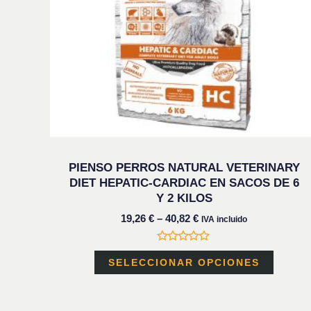
se
puede
elegir
en
la
página
de
PIENSO PERROS NATURAL VETERINARY
produc
DIET HEPATIC-CARDIAC EN SACOS DE 6
Y 2 KILOS
19,26
€
–
40,82
€
IVA incluido
Valorado
con
SELECCIONAR OPCIONES
0
de
5