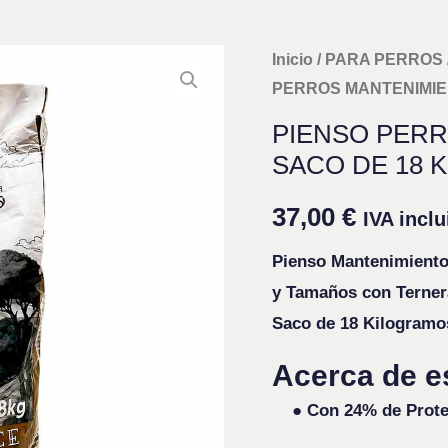
PIENSO
Inicio
/
PARA PERROS
PERROS MANTENIMIEN
PERROS
MANTENIMIENTO
PIENSO PER
EN
SACO DE 18 K
SACO
37,00
€
DE
IVA inclu
18
Pienso Mantenimiento
KILOS
y Tamaños con Ternera
cantidad
Saco de 18 Kilogramo
Acerca de e
● Con 24% de Proteí