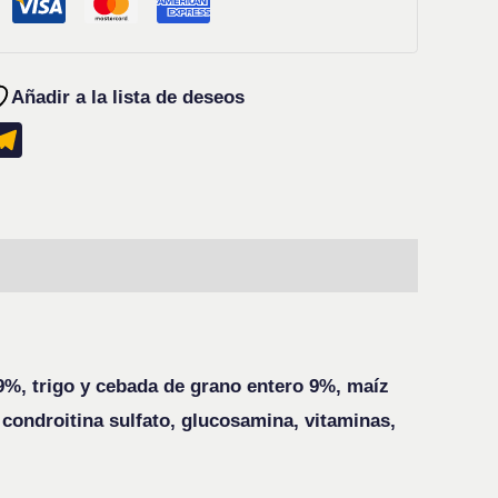
Añadir a la lista de deseos
k
r
il
hatsApp
Telegram
9%, trigo y cebada de grano entero 9%, maíz
condroitina sulfato, glucosamina, vitaminas,