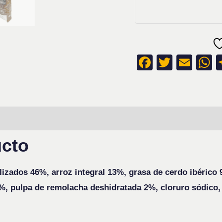
Faceboo
Twitte
Ema
W
respuestas
ucto
izados 46%, arroz integral 13%, grasa de cerdo ibérico 
%, pulpa de remolacha deshidratada 2%, cloruro sódico, 