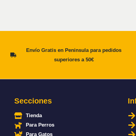
Envío Gratis en Peninsula para pedidos
superiores a 50€
Secciones
In
Tienda
Para Perros
Para Gatos