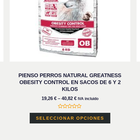
se
n
pueden
elegir
en
la
página
de
PIENSO PERROS NATURAL GREATNESS
to
producto
OBESITY CONTROL EN SACOS DE 6 Y 2
KILOS
19,26
€
–
40,82
€
IVA incluido
Valorado
con
SELECCIONAR OPCIONES
0
de
5