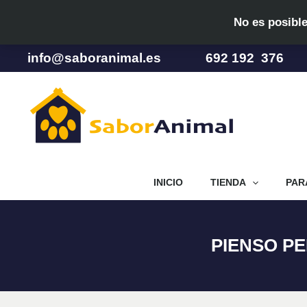
Ir
No es posible
al
contenido
info@saboranimal.es
692 192 376
INICIO
TIENDA
PAR
PIENSO PE