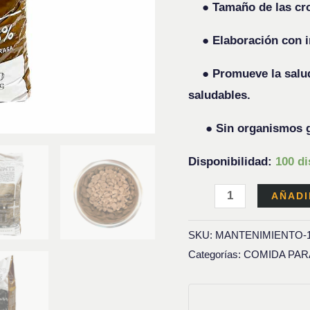
● Tamaño de las cro
● Elaboración con in
● Promueve la salud d
saludables.
● Sin organismos ge
Disponibilidad:
100 di
AÑADI
SKU:
MANTENIMIENTO-
Categorías:
COMIDA PAR