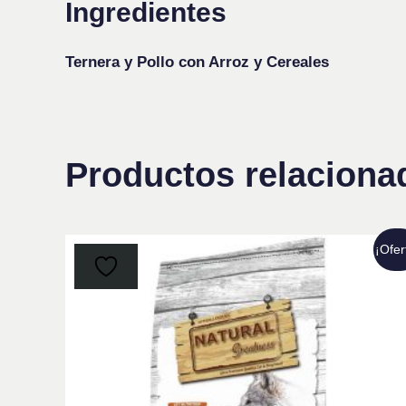
Ingredientes
Ternera y Pollo con Arroz y Cereales
Productos relaciona
Este
¡Ofer
produc
tiene
múltip
variant
Las
opcion