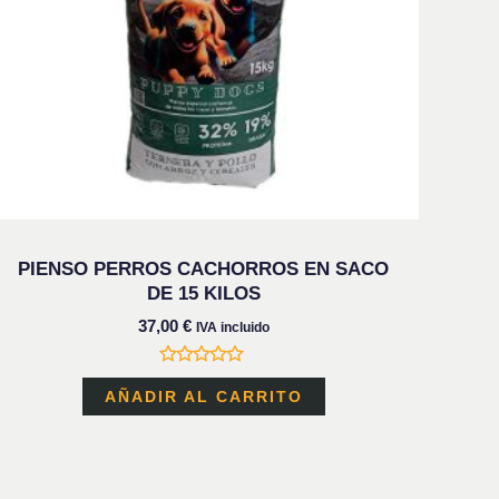
PIENSO PERROS CACHORROS EN SACO
DE 15 KILOS
37,00
€
IVA incluido
Valorado
con
AÑADIR AL CARRITO
0
de
5