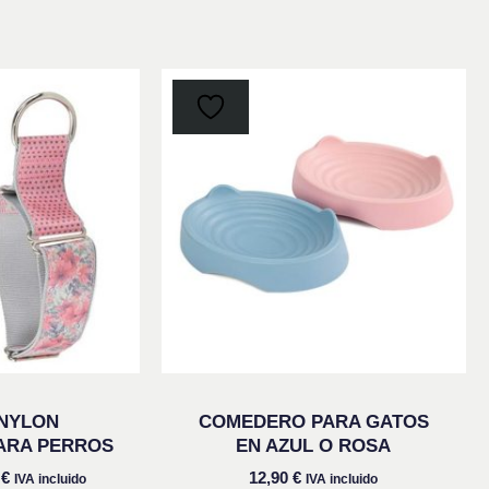
Este
Este
producto
prod
tiene
tiene
múltiples
múlti
variantes.
varia
Las
Las
opciones
opci
se
se
pueden
pued
elegir
elegi
en
en
NYLON
COMEDERO PARA GATOS
la
la
ARA PERROS
EN AZUL O ROSA
página
pági
0
€
12,90
€
IVA incluido
IVA incluido