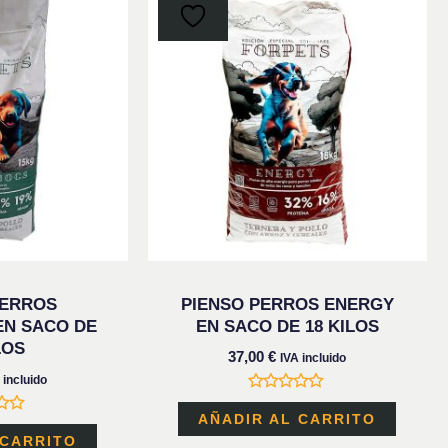
PERROS
PIENSO PERROS ENERGY
N SACO DE
EN SACO DE 18 KILOS
LOS
37,00
€
IVA incluido
 incluido
Valorado
con
AÑADIR AL CARRITO
do
0
 CARRITO
de