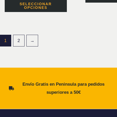
0
con
SELECCIONAR
de
0
OPCIONES
5
de
5
1
2
→
Envío Gratis en Peninsula para pedidos
superiores a 50€