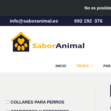
Ir
No es posible
al
contenido
info@saboranimal.es
692 192 376
INICIO
TIENDA
PAR
COLLARES PARA PERROS