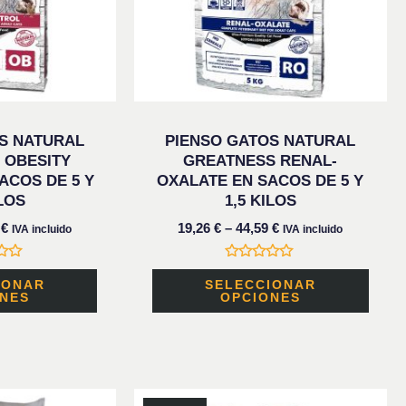
opciones
opci
se
se
pueden
pued
elegir
elegi
en
en
S NATURAL
PIENSO GATOS NATURAL
la
la
 OBESITY
GREATNESS RENAL-
ACOS DE 5 Y
OXALATE EN SACOS DE 5 Y
página
pági
ILOS
1,5 KILOS
de
de
9
€
19,26
€
–
44,59
€
IVA incluido
IVA incluido
producto
prod
do
Valorado
con
IONAR
SELECCIONAR
0
NES
OPCIONES
de
5