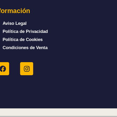
formación
Aviso Legal
Política de Privacidad
Política de Cookies
Condiciones de Venta
F
I
a
n
c
s
e
t
b
a
o
g
o
r
k
a