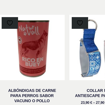
Este
producto
tiene
múltiples
variantes.
Las
opciones
se
pueden
elegir
en
ALBÓNDIGAS DE CARNE
COLLAR 
la
PARA PERROS SABOR
ANTIESCAPE P
VACUNO O POLLO
página
23,90
€
–
27,9