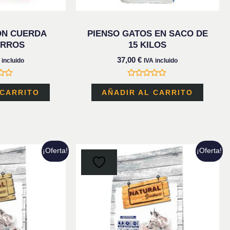
ÓN CUERDA
PIENSO GATOS EN SACO DE
ERROS
15 KILOS
37,00
€
 incluido
IVA incluido
do
Valorado
con
 CARRITO
AÑADIR AL CARRITO
0
de
5
Este
Este
¡Oferta!
¡Oferta!
producto
prod
tiene
tiene
múltiples
múlti
variantes.
varia
Las
Las