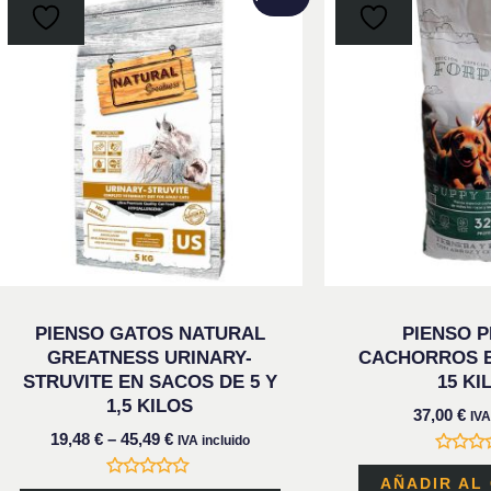
producto
tiene
múltiples
variantes.
Las
opciones
se
pueden
elegir
en
PIENSO GATOS NATURAL
PIENSO 
la
GREATNESS URINARY-
CACHORROS E
STRUVITE EN SACOS DE 5 Y
15 KI
página
1,5 KILOS
37,00
€
IVA
de
19,48
€
–
45,49
€
IVA incluido
producto
Valora
con
AÑADIR AL
Valorado