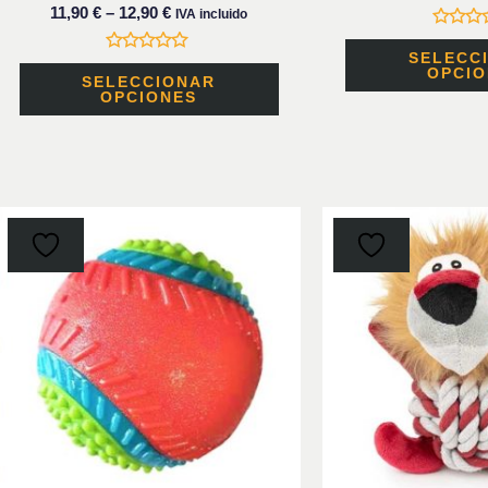
11,90
€
–
12,90
€
IVA incluido
de
Valora
producto
con
SELECC
Valorado
0
OPCIO
con
SELECCIONAR
de
0
OPCIONES
5
de
5