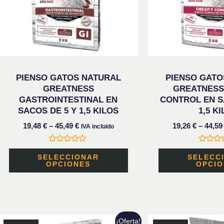
opciones
se
pueden
elegir
en
PIENSO GATOS NATURAL
PIENSO GATO
la
GREATNESS
GREATNESS
GASTROINTESTINAL EN
CONTROL EN S
página
SACOS DE 5 Y 1,5 KILOS
1,5 K
de
19,48
€
–
45,49
€
19,26
€
–
44,5
IVA incluido
producto
Valorado
Valora
con
con
SELECCIONAR
SELECC
0
0
OPCIONES
OPCIO
de
de
5
5
Este
¡Oferta!