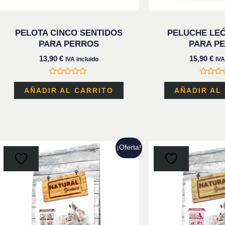
PELOTA CINCO SENTIDOS
PELUCHE LE
PARA PERROS
PARA P
13,90
€
15,90
€
IVA incluido
IVA
Valorado
Valora
con
con
AÑADIR AL CARRITO
AÑADIR AL
0
0
de
de
5
5
Este
¡Oferta!
producto
tiene
múltiples
variantes.
Las